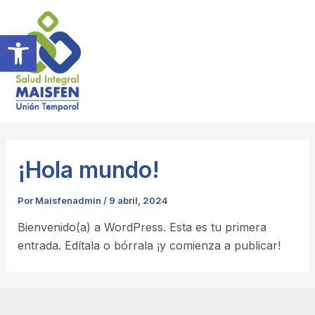
Ir
Mai
al
Abrir barra de herramientas
Men
contenido
¡Hola mundo!
Por
Maisfenadmin
/
9 abril, 2024
Bienvenido(a) a WordPress. Esta es tu primera
entrada. Edítala o bórrala ¡y comienza a publicar!